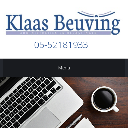
06-52181933
Menu