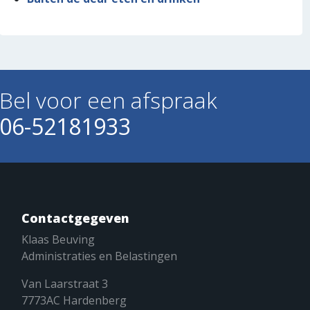
Bel voor een afspraak
06-52181933
Contactgegeven
Klaas Beuving
Administraties en Belastingen
Van Laarstraat 3
7773AC Hardenberg